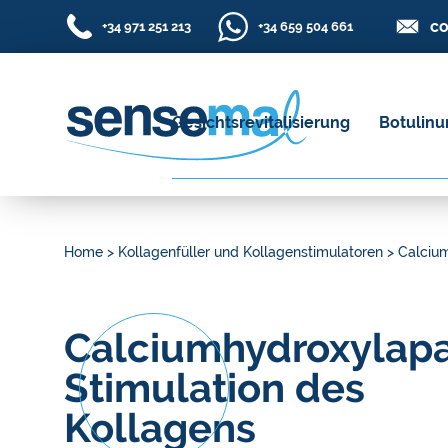
co
+34 971 251 213
+34 659 504 661
Gesichtsrevitalisierung
Botulinu
Home
>
Kollagenfüller und Kollagenstimulatoren
>
Calcium
Calciumhydroxylapat
Stimulation des
Kollagens