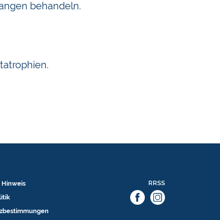
 Wangen behandeln.
atrophien.
RRSS
 Hinweis
itik
tzbestimmungen