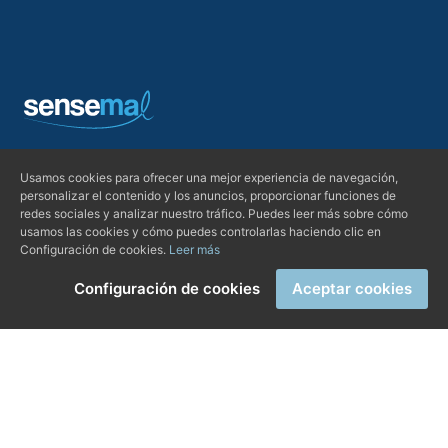
Marqués de Fuensanta, 51 07005, Palma
Usamos cookies para ofrecer una mejor experiencia de navegación,
personalizar el contenido y los anuncios, proporcionar funciones de
+34 971 251 213
redes sociales y analizar nuestro tráfico. Puedes leer más sobre cómo
usamos las cookies y cómo puedes controlarlas haciendo clic en
+34 659 504 661
Configuración de cookies.
Leer más
consulta@lensemalclinic.com
Configuración de cookies
Aceptar cookies
RRSS