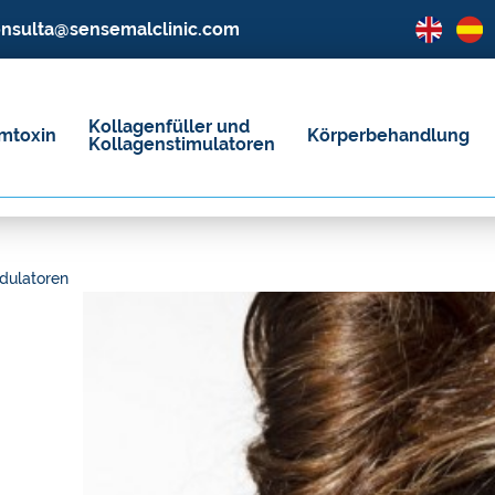
nsulta@sensemalclinic.com
Kollagenfüller und
mtoxin
Körperbehandlung
Kollagenstimulatoren
dulatoren